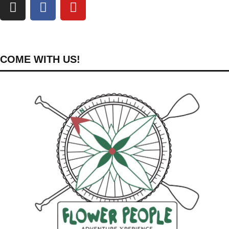
COME WITH US!