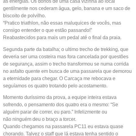
as energias. Os donos de uma casa vizinha ao local
gentilmente nos cederam água, gelo, banana e um saco de
biscoito de polvilho.
“Pratico triathlon, não essas maluquices de vocês, mas
consigo entender o que estão passando!”
Reabastecidos para mais um pedal até o final da praia.
Segunda parte da batalha; o ultimo trecho de trekking, que
deveria ser uma costeira mas fora cancelada por questões
de segurança, assim o trecho transformou se numa corrida
no asfalto quente em busca de uma passarela que demorou
a eternidade para chegar. O Carcaça me rebocava e
seguíamos os quatro trotando pelo acostamento.
Momento duríssimo da prova, a equipe inteira estava
sofrendo, o pensamento dos quatro era o mesmo: “Se
alguém parar de correr, eu paro.” Infelizmente ou
não ninguém deu o braço a torcer.
Quando chegamos na passarela PC11 eu estava quase
chorando. Talvez o staff que lá estava tenha sentido o