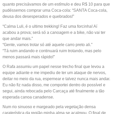
quanto precisávamos de um estímulo e deu R$ 10 para que
pudéssemos comprar uma Coca-cola: “SANTA Coca-cola,
deusa dos desesperados e quebrados!”
“Calma Luli, é o ultimo trekking! Faz uma forcinha! Aí
acabou a prova; será só a canoagem e a bike, não vai ter
que andar mais.”
“Gente, vamos trotar só até aquele carro preto ali.”
“Tá ruim andando e continuará ruim trotando, mas pelo
menos passará mais rápido!”
O Rafa assumiu um papel nesse trecho final que levou a
equipe adiante e me impediu de ter um ataque de nervos,
deitar no meio da rua, espernear e talvez nunca mais andar.
Eu não fiz nada disso, me comportei dentro do possível e
segui, ainda rebocada pelo Carcaça até finalmente a tão
esperada canoa canadense.
Num rio sinuoso e margeado pela vegetação densa
caraterística da região minha alma se acalmou. O final de