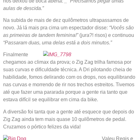
nos deixou de boca aberta:
_ “Precisamos pegar umas
aulas de descida.”
Na subida de mais de dez quilômetros ultrapassamos de
novo. Já lá mais pra cima um espectador disse:
“Vocês são
as primeiras de tandem feminina!”
(jura?! risos) e continuou
“Passaram duas, uma delas está a dois minutos.”
Finalmente
chegamos ao climax da prova; o Zig Zag trilha famosa por
suas curvas e dificuldade técnica. A Dri pilotando cheia de
habilidade, fomos delirando com os drops, nos equilibrando
nas curvas e morrendo de rir nos trechos estreitos. Tivemos
até que fazer uma pararada porque a gente ria tanto que
estava difícil se equilibrar em cima da bike.
A diversão foi tanta que a gente até esquece que depois do
Zig Zag ainda tem mais quase 10 quilômetros de pedal.
Cruzamos o pórtico felizes da vida!
Valeu Regis e