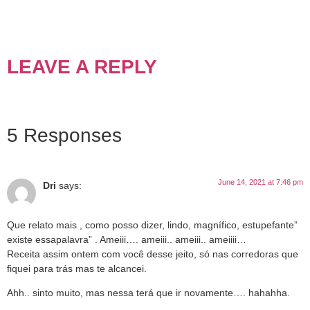
LEAVE A REPLY
5 Responses
June 14, 2021 at 7:46 pm
Dri
says:
Que relato mais , como posso dizer, lindo, magnífico, estupefante”
existe essapalavra” . Ameiii…. ameiii.. ameiii.. ameiiii…
Receita assim ontem com você desse jeito, só nas corredoras que
fiquei para trás mas te alcancei.
Ahh.. sinto muito, mas nessa terá que ir novamente…. hahahha.