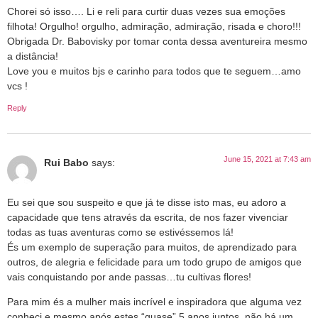
Chorei só isso…. Li e reli para curtir duas vezes sua emoções
filhota! Orgulho! orgulho, admiração, admiração, risada e choro!!!
Obrigada Dr. Babovisky por tomar conta dessa aventureira mesmo
a distância!
Love you e muitos bjs e carinho para todos que te seguem…amo
vcs !
Reply
June 15, 2021 at 7:43 am
Rui Babo
says:
Eu sei que sou suspeito e que já te disse isto mas, eu adoro a
capacidade que tens através da escrita, de nos fazer vivenciar
todas as tuas aventuras como se estivéssemos lá!
És um exemplo de superação para muitos, de aprendizado para
outros, de alegria e felicidade para um todo grupo de amigos que
vais conquistando por ande passas…tu cultivas flores!
Para mim és a mulher mais incrível e inspiradora que alguma vez
conheci e mesmo após estes “quase” 5 anos juntos, não há um