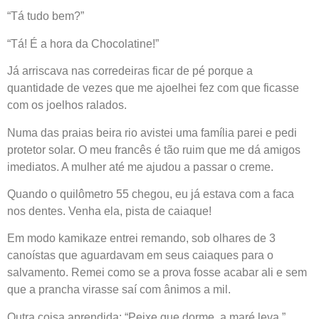
“Tá tudo bem?”
“Tá! É a hora da Chocolatine!”
Já arriscava nas corredeiras ficar de pé porque a
quantidade de vezes que me ajoelhei fez com que ficasse
com os joelhos ralados.
Numa das praias beira rio avistei uma família parei e pedi
protetor solar. O meu francês é tão ruim que me dá amigos
imediatos. A mulher até me ajudou a passar o creme.
Quando o quilômetro 55 chegou, eu já estava com a faca
nos dentes. Venha ela, pista de caiaque!
Em modo kamikaze entrei remando, sob olhares de 3
canoístas que aguardavam em seus caiaques para o
salvamento. Remei como se a prova fosse acabar ali e sem
que a prancha virasse saí com ânimos a mil.
Outra coisa aprendida: “Peixe que dorme, a maré leva.”