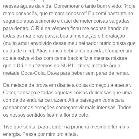
nessas águas da vida. Comemorar o tanto bom vivido. “Hoje
remo por vocês, que remam conosco!”
Eu comi bastante no
segundo abastecimento e tratei de meter coisas salgadas
para dentro. O Rui na véspera ficou me aconselhando de
todas as maneiras para a boa alimentação e hidratação
(muito amor envolvido desse meu treinador nutricionista que
cuida de mim). Aliás nunca bebi tanto na vida. Comprei um
colete salva vidas com camelback e fiz a mesma mistura
que a Dri e eu fizemos no SUP11 cities; metade água
metade Coca-Cola. Dava para beber sem parar de remar.
Da metade da prova em diante a coisa começou a apertar.
Calor, cansaço e todas aquelas coisas deliciosas que uma
corrida de endurance trazem. Ali a paisagem começa a
ganhar cor as emoções começam vir mais intensas. Todos
os nossos sentidos ficam a flor da pele.
Tive que sentar para comer na prancha mesmo e ter mais
energia. Passa por mim um atleta.