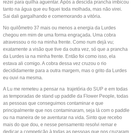
rezei para quilha aguentar. Após a descida prancha imbicou
tanto na água que eu fiquei toda molhada, mas não virei.
Sai dali gargalhando e comemorando a vitória.
No quilômetro 37 mais ou menos a energia da Lurdes
chegou em mim de uma forma engraçada. Uma cobra
atravessou o rio na minha frente. Como num dejà vu;
exatamente a visão que tive da outra vez, só que a prancha
da Lurdes ia na minha frente. Então foi como isso, ela
estava ali comigo. A cobra dessa vez cruzou o rio
decididamente para a outra margem, mas o grito da Lurdes
eu ouvi na mesma.
A Lu me remeteu a pensar na
trajetória do SUP e em todas
as temporadas de stand up paddle da Flower People, todas
as pessoas que conseguimos contaminar e que
principalmente que nos contaminaram, seja lá com o paddle
ou na maneira de se aventurar na vida. Sinto que recebo
mais do que dou, e nesse pensamento resolvi remar e
dedicar a competição à todas as pessoas que nos cruzaram