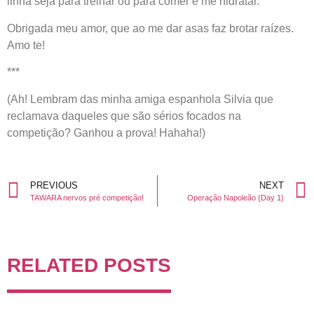
linha seja para treinar ou para comer e me hidratar.
Obrigada meu amor, que ao me dar asas faz brotar raízes.
Amo te!
***
(Ah! Lembram das minha amiga espanhola Silvia
que
reclamava daqueles que são sérios focados na
competição? Ganhou a prova! Hahaha!)
PREVIOUS
NEXT
TAWARA nervos pré competição!
Operação Napoleão {Day 1}
RELATED POSTS