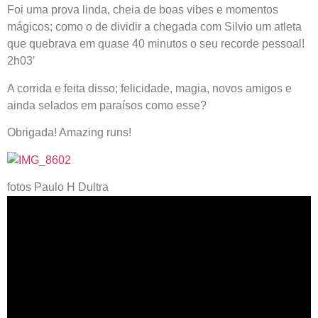
Foi uma prova linda, cheia de boas vibes e momentos
mágicos; como o de dividir a chegada com Silvio um atleta
que quebrava em quase 40 minutos o seu recorde pessoal!
2h03′
A corrida e feita disso; felicidade, magia, novos amigos e
ainda selados em paraísos como esse?
Obrigada! Amazing runs!
fotos Paulo H Dultra