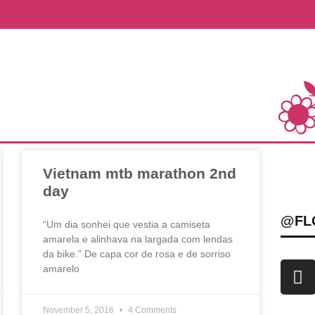
Vietnam mtb marathon 2nd
day
@FL
“Um dia sonhei que vestia a camiseta
amarela e alinhava na largada com lendas
da bike.” De capa cor de rosa e de sorriso
amarelo
November 5, 2016
4 Comments