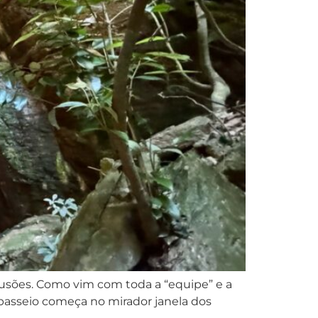
fusões. Como vim com toda a “equipe” e a
o passeio começa no mirador janela dos