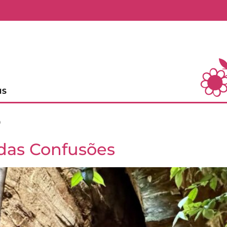
NS
6
 das Confusões