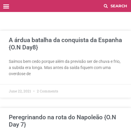
Histórico COMPETITIONS
A árdua batalha da conquista da Espanha
{O.N Day8}
Saímos bem cedo porque além da previsão ser de chuva e frio,
a subida era longa. Mas antes da saída fiquem com uma
overdose de
June 22, 2021
2 Comments
Peregrinando na rota do Napoleão {O.N
Day 7}