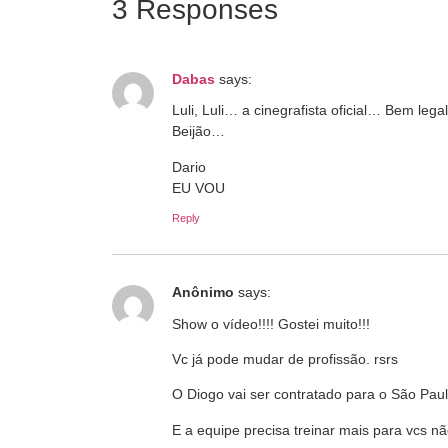
3 Responses
Dabas
says:
Luli, Luli… a cinegrafista oficial… Bem lega
Beijão…
Dario
EU VOU
Reply
Anônimo
says:
Show o vídeo!!!! Gostei muito!!!
Vc já pode mudar de profissão. rsrs
O Diogo vai ser contratado para o São Pa
E a equipe precisa treinar mais para vcs n