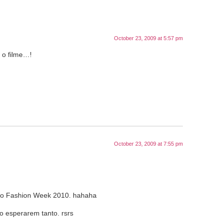
October 23, 2009 at 5:57 pm
l o filme…!
October 23, 2009 at 7:55 pm
ulo Fashion Week 2010. hahaha
ão esperarem tanto. rsrs