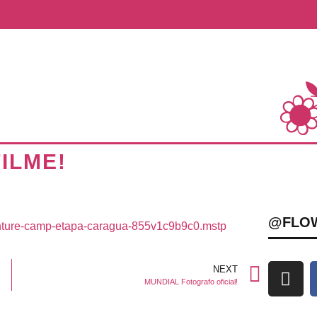
ILME!
@FLO
enture-camp-etapa-caragua-855v1c9b9c0.mstp
NEXT
MUNDIAL Fotografo oficial!