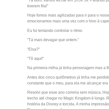
“Tá bom, vamos fechar em 1h59’59. Parando pa
tiverem fila!”
Hoje fomos mais agilizadas para ir para o nos
emocionamos mais uma vez com o hino à capel
Eu fui tentando controlar o ritmo.
“Tá mais devagar que ontem.”
“Elsa?”
“Tô aqui!”
Na primeira milha já tinha personagem mas a fi
Antes dos cinco quilômetros já tinha me perdid
constante que o meu, para ela me alcançar era
Resolvi que esse ano correria sem música. Hoj
trecho até chegar no Magic Kingdom é longo. 
história da Disney e torcida. A minha impressã