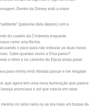
sonagem. Dentro da Disney está a maior
altitante” (palavras dela depois) com o
 frente do castelo da Cinderela enquanto
ssava como uma flecha.
calculando o pace para não estourar as duas horas.
vezes. Sabe quantas vezes a Elsa parou?
omar o ritmo e no caminho do Epcot ainda posei
zava para minha irmã ritmada passar e me resgatar
ot, que agora tem uma nova iluminação que parece
laranja anunciava o sol que nascia em raios
 mesmo os raros raios ou se era mais um truque da