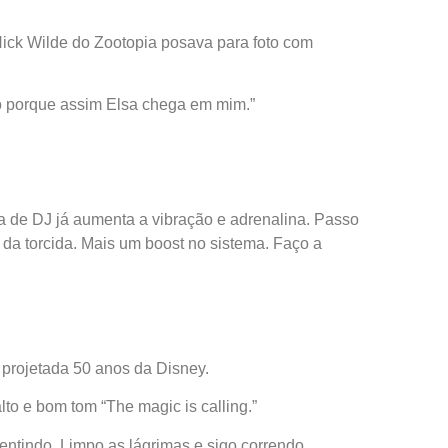
ick Wilde do Zootopia posava para foto com
mo porque assim Elsa chega em mim.”
de DJ já aumenta a vibração e adrenalina. Passo
 da torcida. Mais um boost no sistema. Faço a
 projetada 50 anos da Disney.
alto e bom tom “The magic is calling.”
ntindo. Limpo as lágrimas e sigo correndo.