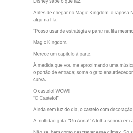
Disney sabe o que faz.
Antes de chegar no Magic Kingdom, o raposa N
alguma fila.
“Posso usar de estratégia e parar na fila mes
Magic Kingdom.
Merece um capítulo à parte.
À medida que vou me aproximando uma música 
o portão de entrada; soma o grito ensurdecedor
curva.
O castelo! WOW!!!
“O Castelo!”
Ainda sem luz do dia, o castelo com decoração
A multidão grita: “Go Anna!” A trilha sonora em 
Não sei bem como descrever esse clímax. Só se