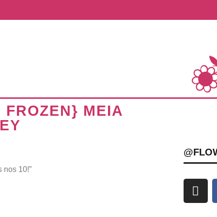
 FROZEN} MEIA
NEY
@FLO
 nos 10!”