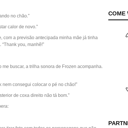
COME 
pando no chão.”
tar calor de novo.”
, com a previsão antecipada minha mãe já tinha
. “Thank you, manhê!”
 me buscar, a trilha sonora de Frozen acompanha.
k nem consegui colocar o pé no chão!”
erior de coxa direito não tá bom.”
era:
PARTN