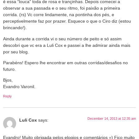
é essa “louca” toda de rosa e trançinhas. Depois comecei a
observar a sua passada e o seu ritmo, foi paixão a primeira
corrida. (rs) Vc corre lindamente, na pontinha dos pés, e
perceptivelmente faz por prazer. Esquece o que o Ciro diz (estou
brincando!).
Ainda durante a corrida vi o seu número de peito e só assim
descobri que vc era a Luli Cox e passei a lhe admirar ainda mais
por seu blog.
Parabéns! Espero lhe encontrar em outras corridas/desafios no
futuro.
Bjos,
Evandro Varonil.
Reply
December 14, 2013 at 12:35 am
Luli Cox
says:
Evandro! Muito obrigada pelos elogios e comentários =) Fico muito