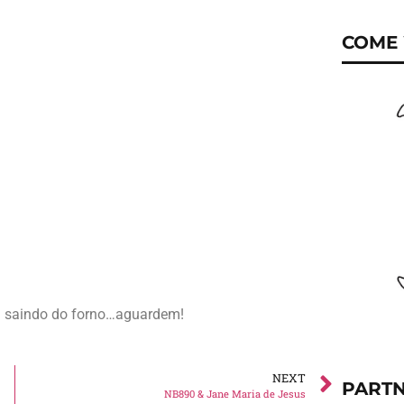
COME 
a saindo do forno…aguardem!
NEXT
PART
NB890 & Jane Maria de Jesus