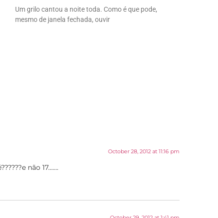
Um grilo cantou a noite toda. Como é que pode,
mesmo de janela fechada, ouvir
October 28, 2012 at 11:16 pm
??????e não 17…….
October 29, 2012 at 1:41 pm