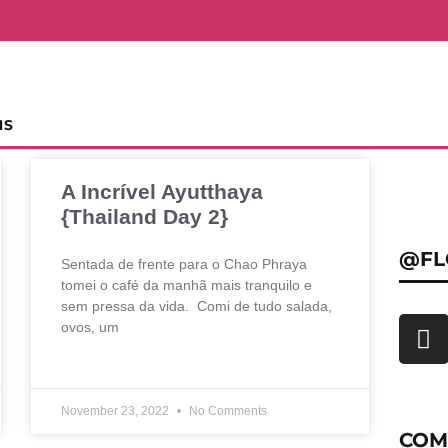
NS
A Incrível Ayutthaya
{Thailand Day 2}
@FL
Sentada de frente para o Chao Phraya
tomei o café da manhã mais tranquilo e
sem pressa da vida. Comi de tudo salada,
ovos, um
November 23, 2022
No Comments
COM