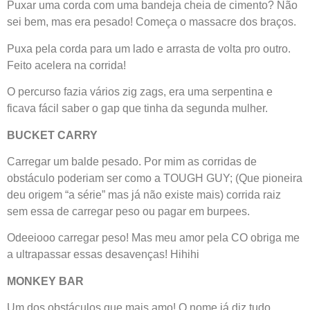
Puxar uma corda com uma bandeja cheia de cimento? Não
sei bem, mas era pesado! Começa o massacre dos braços.
Puxa pela corda para um lado e arrasta de volta pro outro.
Feito acelera na corrida!
O percurso fazia vários zig zags, era uma serpentina e
ficava fácil saber o gap que tinha da segunda mulher.
BUCKET CARRY
Carregar um balde pesado. Por mim as corridas de
obstáculo poderiam ser como a TOUGH GUY; (Que pioneira
deu origem “a série” mas já não existe mais) corrida raiz
sem essa de carregar peso ou pagar em burpees.
Odeeiooo carregar peso! Mas meu amor pela CO obriga me
a ultrapassar essas desavenças! Hihihi
MONKEY BAR
Um dos obstáculos que mais amo! O nome já diz tudo.