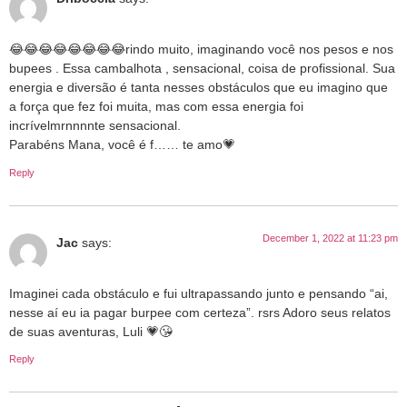
😂😂😂😂😂😂😂😂rindo muito, imaginando você nos pesos e nos
bupees . Essa cambalhota , sensacional, coisa de profissional. Sua
energia e diversão é tanta nesses obstáculos que eu imagino que
a força que fez foi muita, mas com essa energia foi
incrívelmrnnnnte sensacional.
Parabéns Mana, você é f…… te amo💗
Reply
December 1, 2022 at 11:23 pm
Jac
says:
Imaginei cada obstáculo e fui ultrapassando junto e pensando “ai,
nesse aí eu ia pagar burpee com certeza”. rsrs Adoro seus relatos
de suas aventuras, Luli 💗😘
Reply