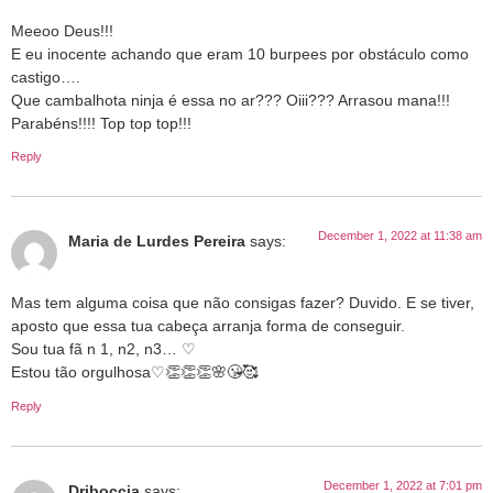
Meeoo Deus!!!
E eu inocente achando que eram 10 burpees por obstáculo como
castigo….
Que cambalhota ninja é essa no ar??? Oiii??? Arrasou mana!!!
Parabéns!!!! Top top top!!!
Reply
December 1, 2022 at 11:38 am
Maria de Lurdes Pereira
says:
Mas tem alguma coisa que não consigas fazer? Duvido. E se tiver,
aposto que essa tua cabeça arranja forma de conseguir.
Sou tua fã n 1, n2, n3… ♡
Estou tão orgulhosa♡👏👏👏🌸😘🥰
Reply
December 1, 2022 at 7:01 pm
Driboccia
says: