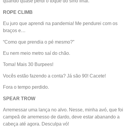
quando quase perdi o toque do sino final.
ROPE CLIMB
Eu juro que aprendi na pandemia! Me pendurei com os
braços e…
“Como que prendia o pé mesmo?”
Eu nem meio metro saí do chão.
Toma! Mais 30 Burpees!
Vocês estão fazendo a conta? Já são 90! Cacete!
Fora o tempo perdido.
SPEAR TROW
Arremessar uma lança no alvo. Nesse, minha avó, que foi
campeã de arremesso de dardo, deve estar abanando a
cabeça até agora. Desculpa vó!