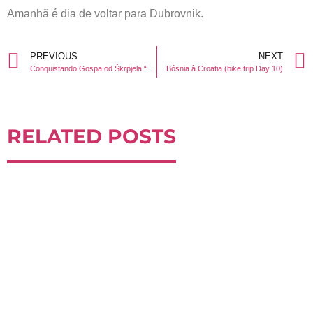
Amanhã é dia de voltar para Dubrovnik.
PREVIOUS
NEXT
Conquistando Gospa od Škrpjela “Nossa Senhora das Rochas” por mar (Montenegro Day 7)
Bósnia à Croatia (bike trip Day 10)
RELATED POSTS