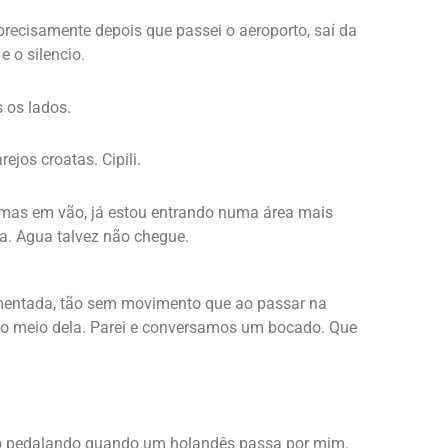
recisamente depois que passei o aeroporto, saí da
e o silencio.
s os lados.
ejos croatas. Cipili.
, mas em vão, já estou entrando numa área mais
a. Agua talvez não chegue.
imentada, tão sem movimento que ao passar na
no meio dela. Parei e conversamos um bocado. Que
io pedalando quando um holandês passa por mim.