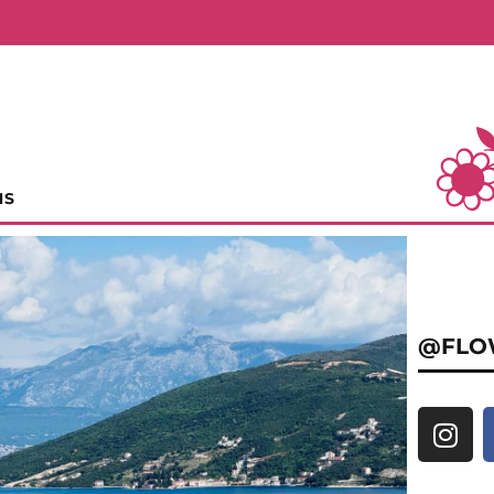
NS
@FLO