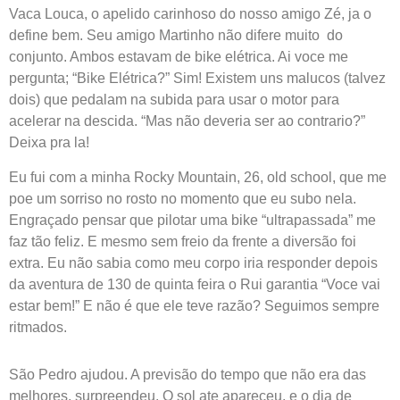
Vaca Louca, o apelido carinhoso do nosso amigo Zé, ja o
define bem. Seu amigo Martinho não difere muito do
conjunto. Ambos estavam de bike elétrica. Ai voce me
pergunta; “Bike Elétrica?” Sim! Existem uns malucos (talvez
dois) que pedalam na subida para usar o motor para
acelerar na descida. “Mas não deveria ser ao contrario?”
Deixa pra la!
Eu fui com a minha Rocky Mountain, 26, old school, que me
poe um sorriso no rosto no momento que eu subo nela.
Engraçado pensar que pilotar uma bike “ultrapassada” me
faz tão feliz. E mesmo sem freio da frente a diversão foi
extra. Eu não sabia como meu corpo iria responder depois
da aventura de 130 de quinta feira o Rui garantia “Voce vai
estar bem!” E não é que ele teve razão? Seguimos sempre
ritmados.
São Pedro ajudou. A previsão do tempo que não era das
melhores, surpreendeu. O sol ate apareceu, e o dia de