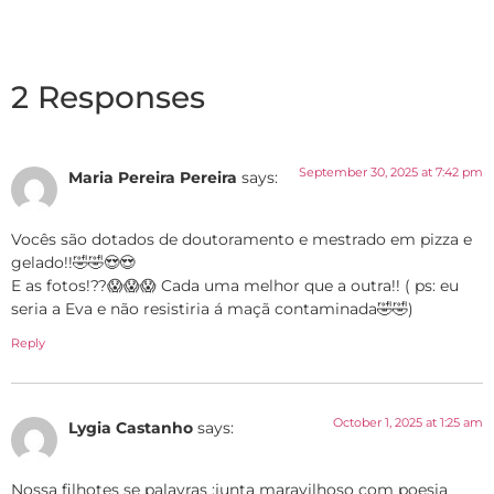
2 Responses
September 30, 2025 at 7:42 pm
Maria Pereira Pereira
says:
Vocês são dotados de doutoramento e mestrado em pizza e
gelado!!🤣🤣😍😍
E as fotos!??😱😱😱 Cada uma melhor que a outra!! ( ps: eu
seria a Eva e não resistiria á maçã contaminada🤣🤣)
Reply
October 1, 2025 at 1:25 am
Lygia Castanho
says:
Nossa filhotes se palavras :junta maravilhoso com poesia