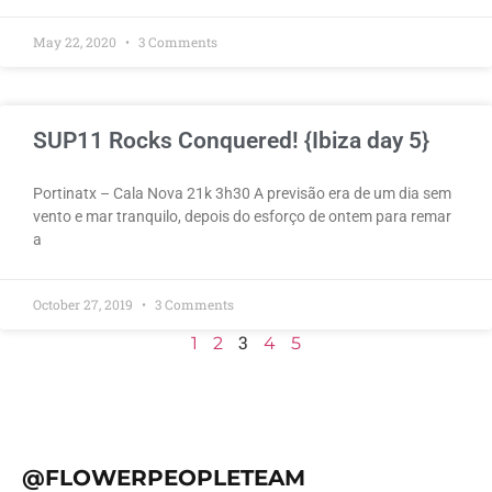
May 22, 2020
3 Comments
SUP11 Rocks Conquered! {Ibiza day 5}
Portinatx – Cala Nova 21k 3h30 A previsão era de um dia sem
vento e mar tranquilo, depois do esforço de ontem para remar
a
October 27, 2019
3 Comments
3
1
2
4
5
@FLOWERPEOPLETEAM