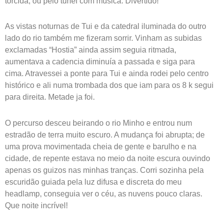
torcida, ou pelo túnel com musica. Divertido!
As vistas noturnas de Tui e da catedral iluminada do outro
lado do rio também me fizeram sorrir. Vinham as subidas
exclamadas “Hostia” ainda assim seguia ritmada,
aumentava a cadencia diminuía a passada e siga para
cima. Atravessei a ponte para Tui e ainda rodei pelo centro
histórico e ali numa trombada dos que iam para os 8 k segui
para direita. Metade ja foi.
O percurso desceu beirando o rio Minho e entrou num
estradão de terra muito escuro. A mudança foi abrupta; de
uma prova movimentada cheia de gente e barulho e na
cidade, de repente estava no meio da noite escura ouvindo
apenas os guizos nas minhas tranças. Corri sozinha pela
escuridão guiada pela luz difusa e discreta do meu
headlamp, conseguia ver o céu, as nuvens pouco claras.
Que noite incrível!