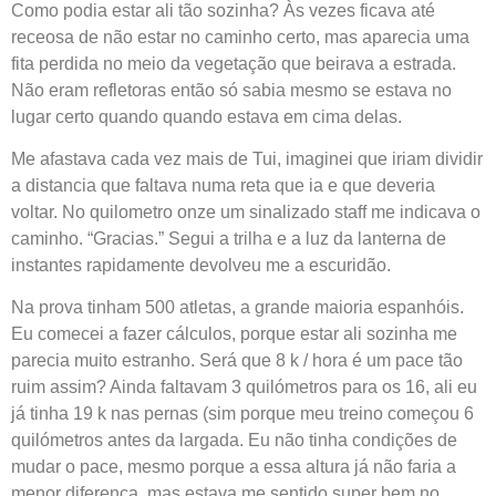
Como podia estar ali tão sozinha? Às vezes ficava até
receosa de não estar no caminho certo, mas aparecia uma
fita perdida no meio da vegetação que beirava a estrada.
Não eram refletoras então só sabia mesmo se estava no
lugar certo quando quando estava em cima delas.
Me afastava cada vez mais de Tui, imaginei que iriam dividir
a distancia que faltava numa reta que ia e que deveria
voltar. No quilometro onze um sinalizado staff me indicava o
caminho. “Gracias.” Segui a trilha e a luz da lanterna de
instantes rapidamente devolveu me a escuridão.
Na prova tinham 500 atletas, a grande maioria espanhóis.
Eu comecei a fazer cálculos, porque estar ali sozinha me
parecia muito estranho. Será que 8 k / hora é um pace tão
ruim assim? Ainda faltavam 3 quilómetros para os 16, ali eu
já tinha 19 k nas pernas (sim porque meu treino começou 6
quilómetros antes da largada. Eu não tinha condições de
mudar o pace, mesmo porque a essa altura já não faria a
menor diferença, mas estava me sentido super bem no