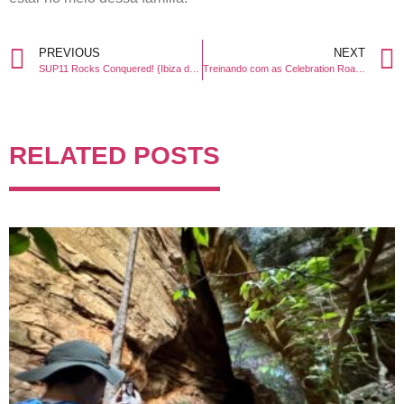
PREVIOUS
NEXT
SUP11 Rocks Conquered! {Ibiza day 5}
Treinando com as Celebration Road Bike Girls
RELATED POSTS