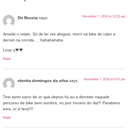
November 7, 2019 at 12:23 am
Dri Boccia
says:
Ameiiiii o relato. Só de ler me afoguei, morri na bike de calor e
derreti na corrida…. hahahahaha
Love u💗💗
Reply
November 7, 2019 at 5:07 pm
elenita domingos da silva
says:
Tirei tanto sarro de vc que depois fui eu a derreter naquele
percurso de bike sem sombra, no pior horário do dia!!! Parabéns
loira, vc é fera!!!!
Reply