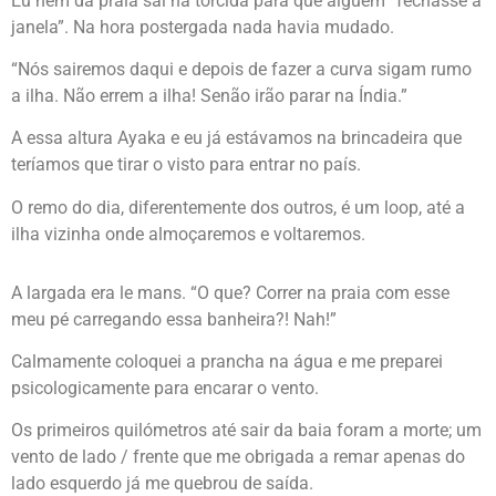
Eu nem da praia saí na torcida para que alguém “fechasse a
janela”. Na hora postergada nada havia mudado.
“Nós sairemos daqui e depois de fazer a curva sigam rumo
a ilha. Não errem a ilha! Senão irão parar na Índia.”
A essa altura Ayaka e eu já estávamos na brincadeira que
teríamos que tirar o visto para entrar no país.
O remo do dia, diferentemente dos outros, é um loop, até a
ilha vizinha onde almoçaremos e voltaremos.
A largada era le mans. “O que? Correr na praia com esse
meu pé carregando essa banheira?! Nah!”
Calmamente coloquei a prancha na água e me preparei
psicologicamente para encarar o vento.
Os primeiros quilómetros até sair da baia foram a morte; um
vento de lado / frente que me obrigada a remar apenas do
lado esquerdo já me quebrou de saída.