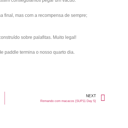
 assim conseguíamos pegar um vácuo.
lha final, mas com a recompensa de sempre;
nstruído sobre palafitas. Muito legal!
 paddle termina o nosso quarto dia.
NEXT
Remando com macacos {SUP11 Day 5}