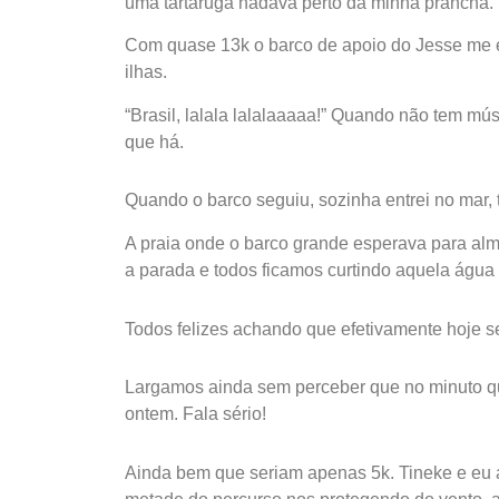
uma tartaruga nadava perto da minha prancha.
Com quase 13k o barco de apoio do Jesse me es
ilhas.
“Brasil, lalala lalalaaaaa!” Quando não tem mú
que há.
Quando o barco seguiu, sozinha entrei no mar, 
A praia onde o barco grande esperava para alm
a parada e todos ficamos curtindo aquela águ
Todos felizes achando que efetivamente hoje s
Largamos ainda sem perceber que no minuto qu
ontem. Fala sério!
Ainda bem que seriam apenas 5k. Tineke e eu 