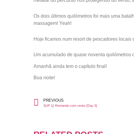
metade do percurso nos protegendo do vento,
Os dois últimos quilómetros foi mais uma bata
massagem! Yeah!
Hoje ficamos num resort de pescadores locais co
Um acumulado de quase noventa quilómetros de
Amanhã ainda tem o capítulo final!
Boa noite!
PREVIOUS
SUP 11 Remando com vento {Day 3}