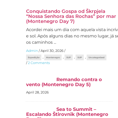
Conquistando Gospa od Škrpjela
“Nossa Senhora das Rochas” por mar
(Montenegro Day 7)
Acordei mais um dia com aquela vista incrív
e sol. Após alguns dias no mesmo lugar, já s
os caminhos ...
Admin
/
April 30, 2026
/
,
,
,
,
Expedição
Montenegro
SUP
SUP
Uncategorized
/
2 Comments
Remando contra o
vento (Montenegro Day 5)
April 28, 2026
Sea to Summit –
Escalando Štirovnik (Montenegro