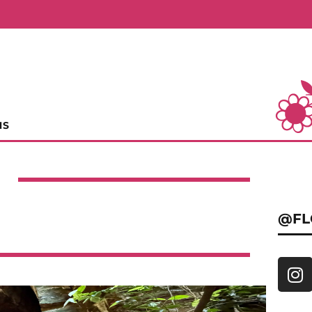
NS
@FL