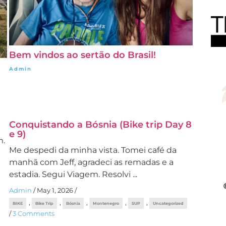
Bem vindos ao sertão do Brasil!
Admin
/
June 3, 2026
Conquistando a Bósnia (Bike trip Day 8
e 9)
m.
Me despedi da minha vista. Tomei café da
manhã com Jeff, agradeci as remadas e a
estadia. Segui Viagem. Resolvi ...
Admin
/
May 1, 2026
/
,
,
,
,
,
BIKE
Bike Trip
Bósnia
Montenegro
SUP
Uncategorized
/
3 Comments