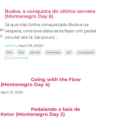
Budva, a conquista do último sorvete
(Montenegro Day 6)
Já que não tinha conquistado Budva na
el
véspera, uma boa ideia seria fazer um pedal
ei
circular até lá. Saí pouco ...
Admin
/
April 29, 2026
/
,
,
,
,
,
BIKE
BIKE
Bike Trip
Montenegro
SUP
Uncategorized
/
2 Comments
Going with the Flow
(Montenegro Day 4)
April 27, 2026
Pedalando a baía de
Kotor (Montenegro Day 2)