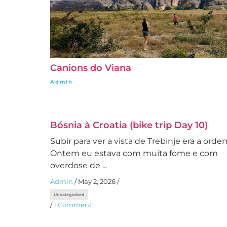
Canions do Viana
Admin
/
June 4, 2026
Bósnia à Croatia (bike trip Day 10)
Subir para ver a vista de Trebinje era a orde
Ontem eu estava com muita fome e com
overdose de ...
Admin
/
May 2, 2026
/
Uncategorized
/
1 Comment