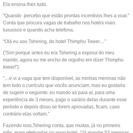
Ela ensina lhes tudo.
“Quando
percebo que estão prontas incentivos lhes a voar.”
Conta que procura vagas de trabalho nos hotéis mais
luxuosos e quando acha telefona.
“Olá eu sou Tshering, do hotel Thimphu Tower…”
(“Sim porque antes eu era Tshering a esposa do meu
marido, agora eu me encho de orgulho em dizer Thimphu
tower!”)
“…e vi a vaga que tem disponível, as minhas meninas não
tem todo o currículo que vocês anunciam, mas eu gostaria
de sugerir o seguinte; eu mando as para aí, para uma
experiência de 3 meses, pago o salário delas durante esse
período e depois disso se forem aprovadas, ficam, caso
contrário elas voltam.”
Fazendo isso,Tshering conta, que muitas, já no primeiro
mês, eram efetivadas no novo hotel. “Já mandei 52 meninas