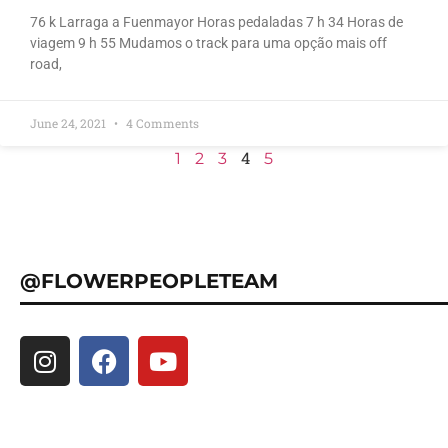
76 k Larraga a Fuenmayor Horas pedaladas 7 h 34 Horas de
viagem 9 h 55 Mudamos o track para uma opção mais off
road,
June 24, 2021
4 Comments
4
1
2
3
5
@FLOWERPEOPLETEAM