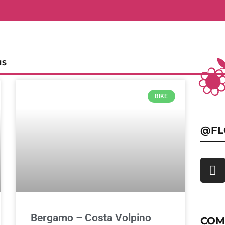
NS
BIKE
@FL
Bergamo – Costa Volpino
COM