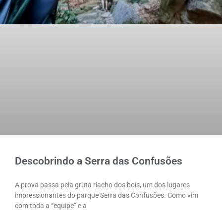
Descobrindo a Serra das Confusões
A prova passa pela gruta riacho dos bois, um dos lugares
impressionantes do parque Serra das Confusões. Como vim
com toda a “equipe” e a