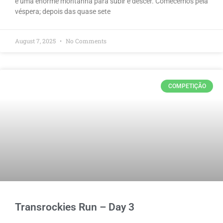
e uma enorme montanha para subir e descer. Comecemos pela
véspera; depois das quase sete
August 7, 2025
No Comments
COMPETIÇÃO
Transrockies Run – Day 3